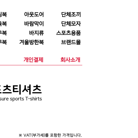
닝복
아웃도어
단체조끼
육복
바람막이
단체모자
구복
바지류
스포츠용품
무복
겨울방한복
브랜드몰
개인결제
회사소개
포츠티셔츠
sure sports T-shirts
※ VAT(부가세)를 포함한 가격입니다.