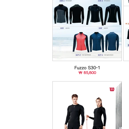
Fuzzo S30-1
￦ 85,800