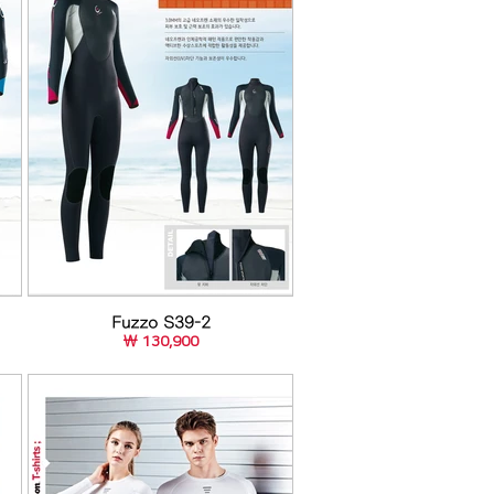
Fuzzo S39-2
￦ 130,900