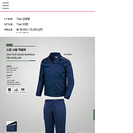
ITEM
.
T.buc 근무복
STYLE.
T.buc 93번
PRICE
.
￦ 38,500 / 25,300 (J/P)
※ VAT 포함가격