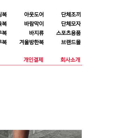
닝복
아웃도어
단체조끼
육복
바람막이
단체모자
구복
바지류
스포츠용품
무복
겨울방한복
브랜드몰
개인결제
회사소개