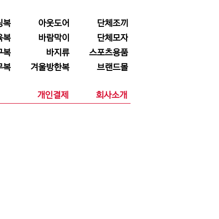
닝복
아웃도어
단체조끼
육복
바람막이
단체모자
구복
바지류
스포츠용품
무복
겨울방한복
브랜드몰
개인결제
회사소개