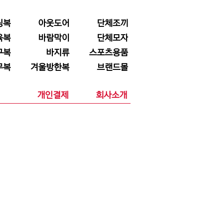
닝복
아웃도어
단체조끼
육복
바람막이
단체모자
구복
바지류
스포츠용품
무복
겨울방한복
브랜드몰
개인결제
회사소개