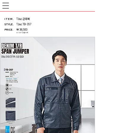
ITEM
.
T.buc 근무복
STYLE.
T.buc TB-357
PRICE
.
₩ 38,500
※ VAT 포함가격