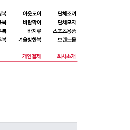
닝복
아웃도어
단체조끼
육복
바람막이
단체모자
구복
바지류
스포츠용품
무복
겨울방한복
브랜드몰
개인결제
회사소개