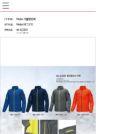
ITEM
.
Medex 겨울방한복
STYLE.
Medex MC1210
PRICE
.
￦ 42,900
※ VAT 포함가격