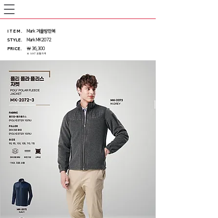
ITEM
.
Mark 겨울방한복
STYLE.
Mark MK2072
PRICE
.
￦ 36,300
※ VAT 포함가격