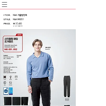
ITEM
.
Mark 겨울방한복
STYLE.
Mark MK851
PRICE
.
￦ 37,400
※ VAT 포함가격