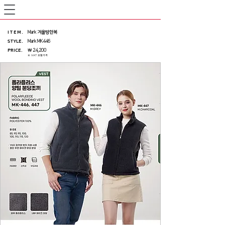
ITEM
.
Mark 겨울방한복
STYLE.
Mark MK446
PRICE
.
￦ 24,200
※ VAT 포함가격