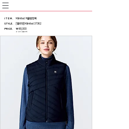
ITEM
.
M.limited 겨울방한복
STYLE.
[엠리밋] M.limited 37362
PRICE
.
￦ 80,000
※ VAT 포함가격