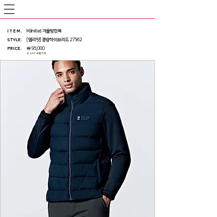
ITEM
.
M.limited 겨울방한복
STYLE.
[엠리밋] 경량하이브리드 27562
PRICE
.
￦ 95,000
※ VAT 포함가격