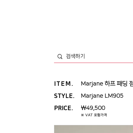
ITEM
.
Marjane 하프 패딩 
STYLE.
Marjane LM905
PRICE
.
￦49,500
※ VAT 포함가격