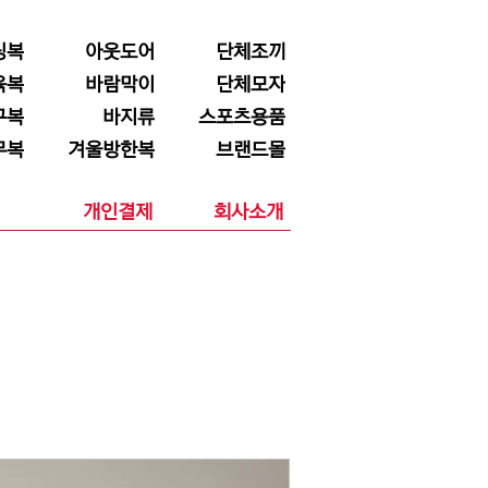
닝복
아웃도어
단체조끼
육복
바람막이
단체모자
구복
바지류
스포츠용품
무복
겨울방한복
브랜드몰
개인결제
회사소개