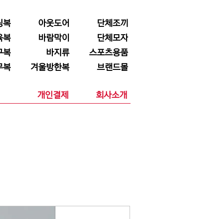
닝복
아웃도어
단체조끼
육복
바람막이
단체모자
구복
바지류
스포츠용품
무복
겨울방한복
브랜드몰
개인결제
회사소개