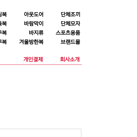
닝복
아웃도어
단체조끼
육복
바람막이
단체모자
구복
바지류
스포츠용품
무복
겨울방한복
브랜드몰
개인결제
회사소개