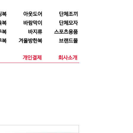
닝복
아웃도어
단체조끼
육복
바람막이
단체모자
구복
바지류
스포츠용품
무복
겨울방한복
브랜드몰
개인결제
회사소개