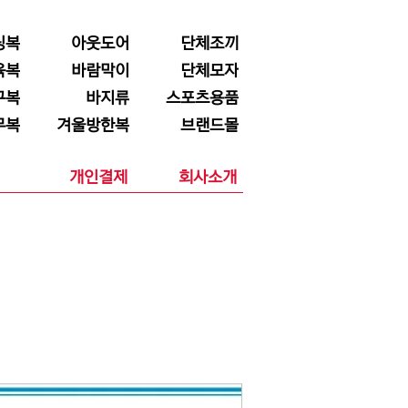
닝복
아웃도어
단체조끼
육복
바람막이
단체모자
구복
바지류
스포츠용품
무복
겨울방한복
브랜드몰
개인결제
회사소개