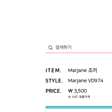
ITEM
.
Marjane 조끼
STYLE.
Marjane VD974
PRICE
.
￦ 3,500
※ VAT 포함가격