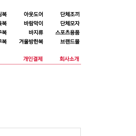
닝복
아웃도어
단체조끼
육복
바람막이
단체모자
구복
바지류
스포츠용품
무복
겨울방한복
브랜드몰
개인결제
회사소개