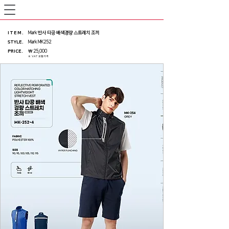
ITEM
.
Mark 반사 타공 배색경량 스트레치 조끼
STYLE.
Mark MK252
PRICE
.
￦ 25,000
※ VAT 포함가격