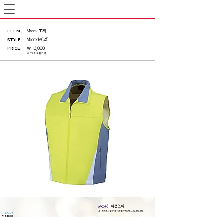
ITEM
.
Medex 조끼
STYLE.
Medex MC45
PRICE
.
￦ 13,000
※ VAT 포함가격