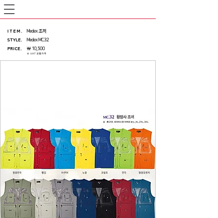
ITEM
.
Medex 조끼
STYLE.
Medex MC32
PRICE
.
￦ 10,500
※ VAT 포함가격