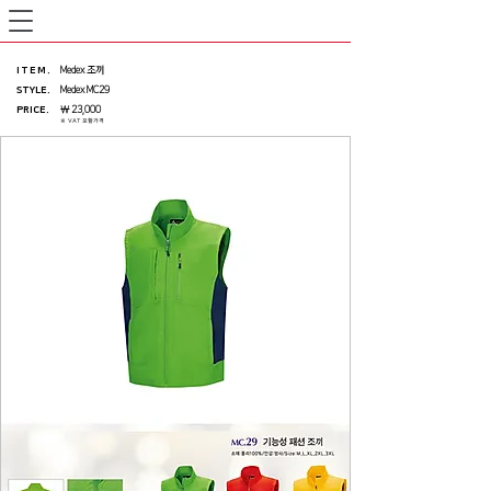
ITEM
.
Medex 조끼
STYLE.
Medex MC29
PRICE
.
￦ 23,000
※ VAT 포함가격