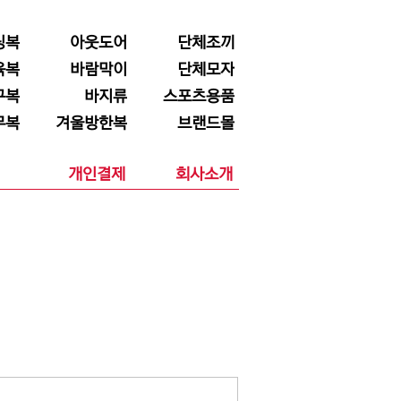
닝복
아웃도어
단체조끼
육복
바람막이
단체모자
구복
바지류
스포츠용품
무복
겨울방한복
브랜드몰
개인결제
회사소개