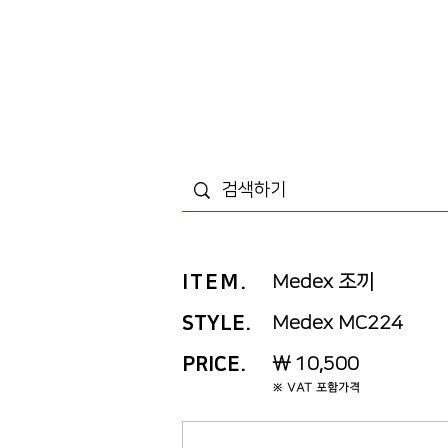
ITEM
.
Medex 조끼
STYLE.
Medex MC224
PRICE
.
￦ 10,500
※ VAT 포함가격