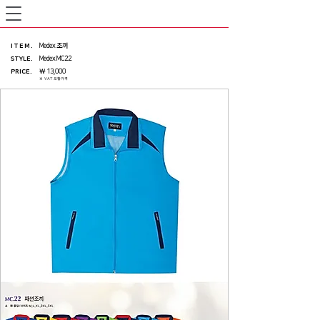
ITEM
.
Medex 조끼
STYLE.
Medex MC22
PRICE
.
￦ 13,000
※ VAT 포함가격