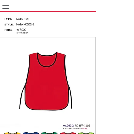
ITEM
.
Medex 조끼
STYLE.
Medex MC202-2
PRICE
.
￦ 7,000
※ VAT 포함가격