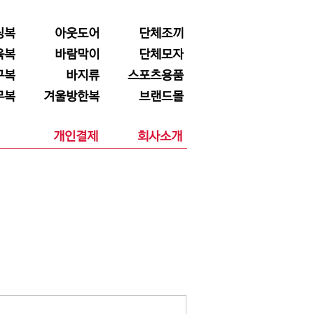
닝복
아웃도어
단체조끼
육복
바람막이
단체모자
구복
바지류
스포츠용품
무복
겨울방한복
브랜드몰
개인결제
회사소개