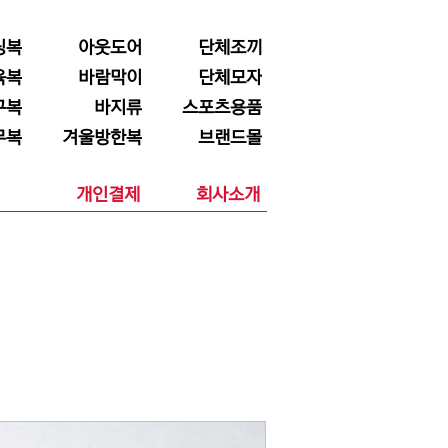
닝복
아웃도어
단체조끼
육복
바람막이
단체모자
구복
바지류
스포츠용품
무복
겨울방한복
브랜드몰
개인결제
회사소개