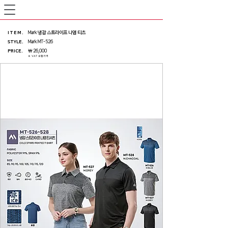
ITEM
.
Mark 냉감 스트라이프 나염 티츠
STYLE.
Mark MT-526
PRICE
.
￦ 26,000
※ VAT 포함가격