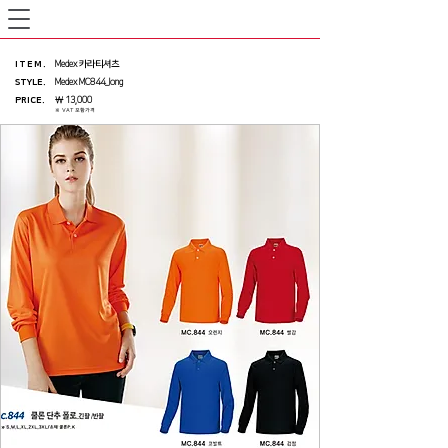
ITEM
.
Medex 카라티셔츠
STYLE.
Medex MC844_long
PRICE
.
￦ 13,000
※ VAT 포함가격