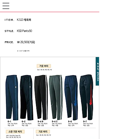
ITEM
.
K.S.D 체육복
STYLE.
KSD Pants50
PRICE
.
￦ 29,500(기모)
※ VAT 포함가격