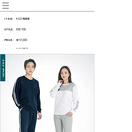
ITEM
.
K.S.D 체육복
STYLE.
KSD 109
PRICE
.
￦ 51,000
※ VAT 포함가격