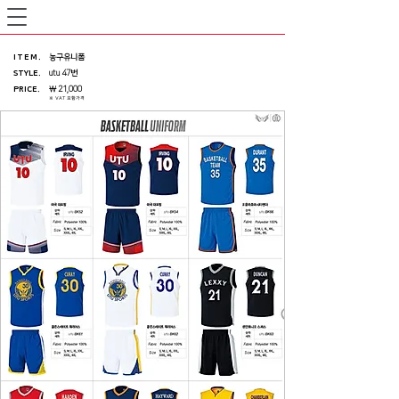
ITEM
.
농구유니폼
STYLE.
utu 47번
PRICE
.
￦ 21,000
※ VAT 포함가격