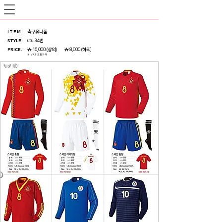
ITEM
.
축구유니폼
STYLE.
utu 34번
PRICE
.
￦ 16,000 (상의) ￦ 8,000 (하의)
※ VAT 포함가격