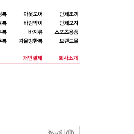
닝복
아웃도어
단체조끼
육복
바람막이
단체모자
구복
바지류
스포츠용품
무복
겨울방한복
브랜드몰
개인결제
회사소개