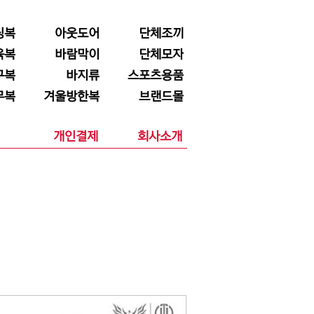
닝복
아웃도어
단체조끼
육복
바람막이
단체모자
구복
바지류
스포츠용품
무복
겨울방한복
브랜드몰
개인결제
회사소개