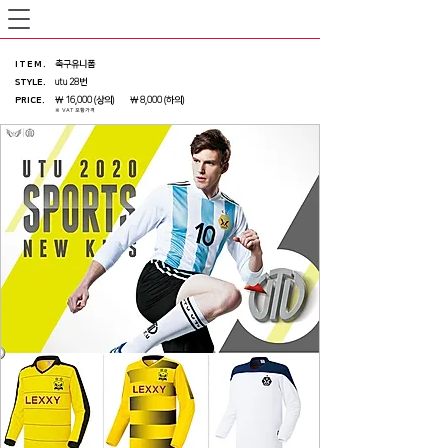
ITEM
.
축구유니폼
STYLE.
utu 28번
PRICE
.
￦ 16,000 (상의) ￦ 8,000 (하의)
※ VAT 포함가격