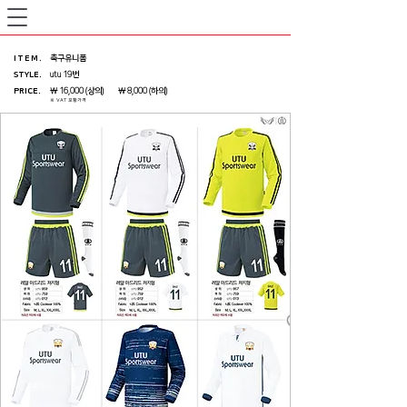
ITEM
.
축구유니폼
STYLE.
utu 19번
PRICE
.
￦ 16,000 (상의) ￦ 8,000 (하의)
※ VAT 포함가격