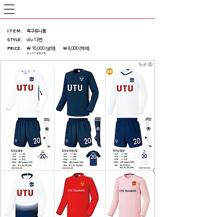
ITEM
.
축구유니폼
STYLE.
utu 13번
PRICE
.
￦ 16,000 (상의) ￦ 8,000 (하의)
※ VAT 포함가격