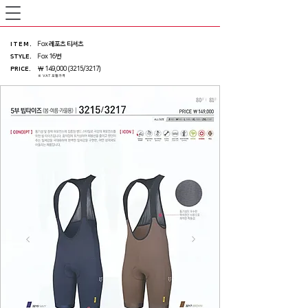
ITEM
.
Fox 레포츠 티셔츠
STYLE.
Fox 16번
PRICE
.
￦ 149,
000 (3215
/3217)
※ VAT 포함가격