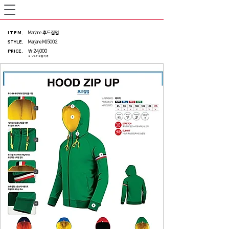
ITEM
.
Marjane 후드집업
STYLE.
Marjane MJ5002
PRICE
.
￦ 24,000
※ VAT 포함가격