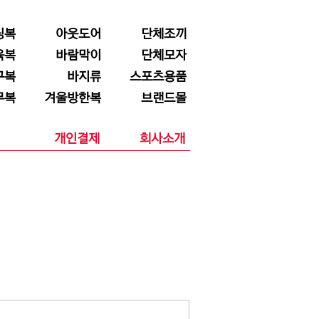
닝복
아웃도어
단체조끼
육복
바람막이
단체모자
구복
바지류
스포츠용품
무복
겨울방한복
브랜드몰
개인결제
회사소개