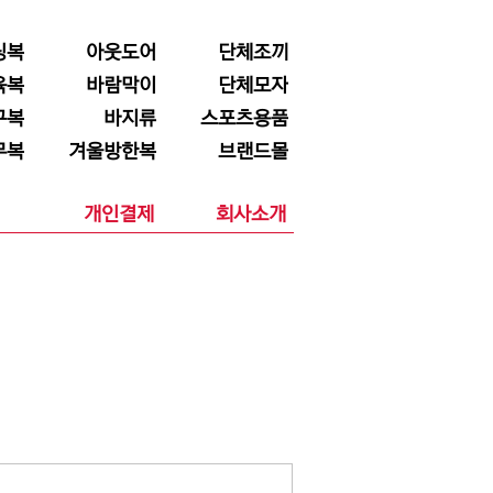
닝복
아웃도어
단체조끼
육복
바람막이
단체모자
구복
바지류
스포츠용품
무복
겨울방한복
브랜드몰
개인결제
회사소개