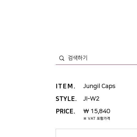
ITEM
.
Jungil Caps
STYLE.
JI-W2
PRICE
.
₩ 15,840
※ VAT 포함가격