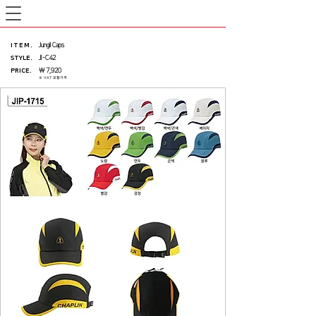
ITEM
.
Jungil Caps
STYLE.
JI-C42
PRICE
.
₩ 7,920
※ VAT 포함가격