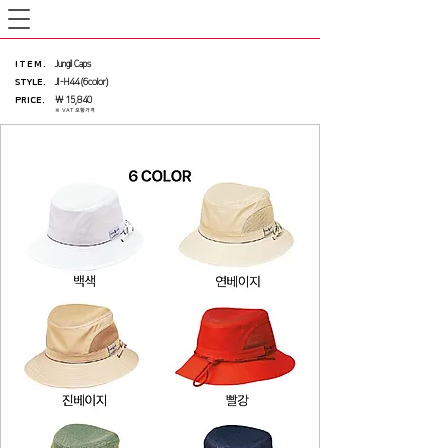
ITEM
.
Jungil Caps
STYLE.
JI-H44 (6color)
PRICE
.
₩ 15,840
※ VAT 포함가격