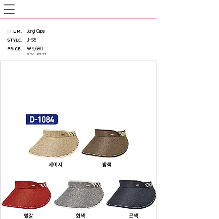
ITEM
.
Jungil Caps
STYLE.
JI-S8
PRICE
.
₩ 9,680
※ VAT 포함가격