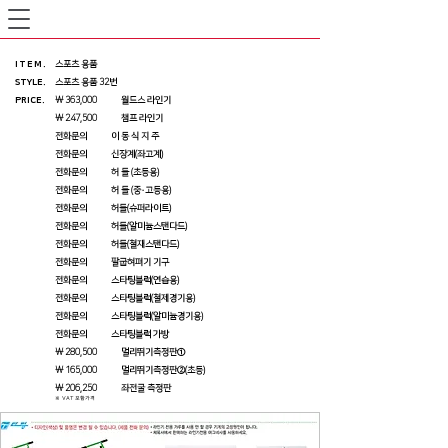
ITEM
.
스포츠 용품
STYLE.
스포츠 용품 32번
PRICE
.
₩ 363,000 월드스 라인기
₩ 247,500 챔프 라인기
전화문의 이 동 식 지 주
전화문의 신장계(좌고계)
전화문의 허 들 (초등용)
전화문의 허 들 (중·고등용)
전화문의 허들(슈퍼라이트)
전화문의 허들(알미늄스탠다드)
전화문의 허들(철재스탠다드)
전화문의 팔굽혀펴기 기구
전화문의 스타팅블럭(연습용)
전화문의 스타팅블럭(철제경기용)
전화문의 스타팅블럭(알미늄경기용)
전화문의 스타팅블럭 가방
₩ 280,500 멀리뛰기측정판①
₩ 165,000 멀리뛰기측정판②(초등)
₩ 206,250 좌전굴 측정판
※ VAT 포함가격