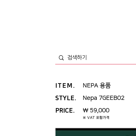
ITEM
.
NEPA 용품
STYLE.
Nepa 7GEEB02
PRICE
.
₩ 59,000
※ VAT 포함가격