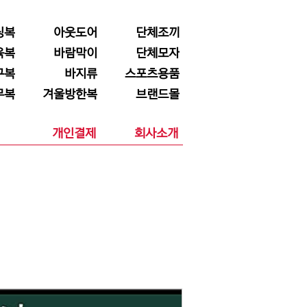
닝복
아웃도어
단체조끼
육복
바람막이
단체모자
구복
바지류
스포츠용품
무복
겨울방한복
브랜드몰
개인결제
회사소개