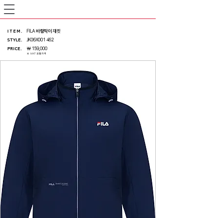
ITEM
.
FILA 바람막이 재킷
STYLE.
JK06X001 462
PRICE
.
￦ 159,000
※ VAT 포함가격