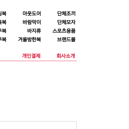
닝복
아웃도어
단체조끼
육복
바람막이
단체모자
구복
바지류
스포츠용품
무복
겨울방한복
브랜드몰
개인결제
회사소개